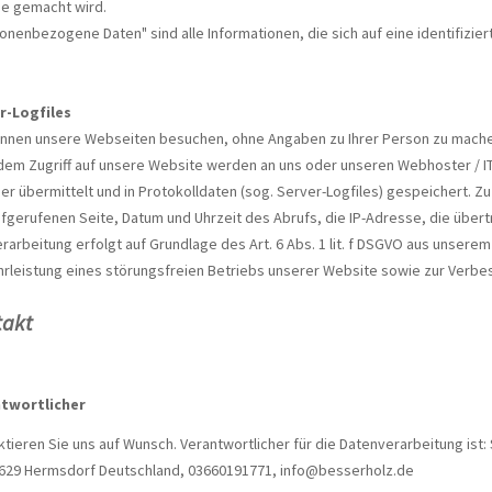
e gemacht wird.
nenbezogene Daten" sind alle Informationen, die sich auf eine identifizier
r-Logfiles
önnen unsere Webseiten besuchen, ohne Angaben zu Ihrer Person zu mach
dem Zugriff auf unsere Website werden an uns oder unseren Webhoster / IT
r übermittelt und in Protokolldaten (sog. Server-Logfiles) gespeichert. 
ufgerufenen Seite, Datum und Uhrzeit des Abrufs, die IP-Adresse, die übe
rarbeitung erfolgt auf Grundlage des Art. 6 Abs. 1 lit. f DSGVO aus unser
rleistung eines störungsfreien Betriebs unserer Website sowie zur Verb
takt
twortlicher
tieren Sie uns auf Wunsch. Verantwortlicher für die Datenverarbeitung ist:
629
Hermsdorf
Deutschland,
03660191771,
info@besserholz.de