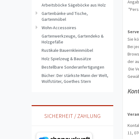
Angab
Arbeitsböcke Sägeböcke aus Holz
"Perso
Gartenbänke und Tische,
Gartenmöbel
Wohn-Accessoires
Serve
Gartenwerkzeuge, Gartendeko &
Sie k
Holzgefäße
Bei je
Rustikale Bauernkleinmöbel
Browse
Holz Spielzeug & Bausätze
der a
Bestellbare Sonderanfertigungen
Die Ve
Bücher: Der stärkste Mann der Welt,
Gewäh
Wolfstöter, Goethes Stern
Kon
Veran
SICHERHEIT / ZAHLUNG
Kontak
11,
07