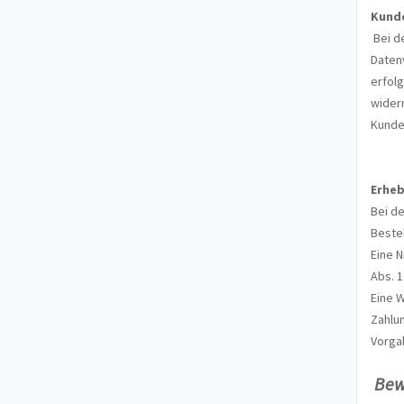
Kund
Bei d
Datenv
erfolg
widerr
Kunde
Erheb
Bei de
Bestel
Eine N
Abs. 1
Eine W
Zahlun
Vorga
Be