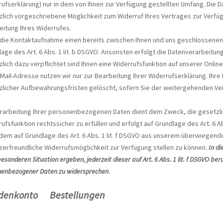
ufserklärung) nur in dem von Ihnen zur Verfügung gestellten Umfang. Die 
zlich vorgeschriebene Möglichkeit zum Widerruf Ihres Vertrages zur Verf
eitung Ihres Widerrufes.
ie Kontaktaufnahme einen bereits zwischen Ihnen und uns geschlossenen Ve
age des Art. 6 Abs. 1 lit. b DSGVO. Ansonsten erfolgt die Datenverarbeitung 
lich dazu verpflichtet sind Ihnen eine Widerrufsfunktion auf unserer Onlin
-Mail-Adresse nutzen wir nur zur Bearbeitung Ihrer Widerrufserklärung. Ih
zlicher Aufbewahrungsfristen gelöscht, sofern Sie der weitergehenden Ve
erarbeitung Ihrer personenbezogenen Daten dient dem Zweck, die gesetzli
ufsfunktion rechtssicher zu erfüllen und erfolgt auf Grundlage des Art. 6 A
em auf Grundlage des Art. 6 Abs. 1 lit. f DSGVO aus unserem überwiegende
erfreundliche Widerrufsmöglichkeit zur Verfügung stellen zu können.
In di
besonderen Situation ergeben, jederzeit dieser auf Art. 6 Abs. 1 lit. f DSGVO b
nenbezogener Daten zu widersprechen
.
denkonto Bestellungen