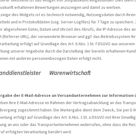
nserer Webseite ist das Widget von Shopauskunft eingebunden. Dies dient
uskunft erhaltenen Bewertungen anzuzeigen und damit zu werben.
nzeige des Widgets ist es technisch notwendig, Nutzungsdaten durch Ihren
tteln und in Protokolldaten (sog. Server-Logfiles) für 7 Tage zu speicher
r abgerufenen Datei, Datum und Uhrzeit des Abrufs, die IP-Adresse des an
gt (Referrer-URL), der verwendete Browser und ggf. das Betriebssystem Ih
rarbeitung erfolgt auf Grundlage des Art. 6 Abs. 1 lit. f DSGVO aus unser
bung unserer Angebote durch die Darstellung der bereits erhaltenen Kun
men mit anderen personenbezogen Daten erfolgt nicht.
sanddienstleister
Warenwirtschaft
rgabe der E-Mail-Adresse an Versandunternehmen zur Information 
eben Ihre E-Mail-Adresse im Rahmen der Vertragsabwicklung an das Transp
lvorgang zugestimmt haben. Die Weitergabe dient dem Zweck, Sie per E-Ma
eitung erfolgt auf Grundlage des Art. 6 Abs. 1 lit. a DSGVO mit Ihrer Einwilli
lung an uns oder das Transportunternehmen widerrufen, ohne dass die Rech
uf erfolgten Verarbeitung berührt wird.