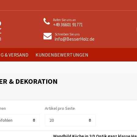
Rufen Sie uns an
+49 36601 91771
Schreiben Sie uns
info@BesserHolz.de
G & VERSAND
KUNDENBEWERTUNGEN
ER & DEKORATION
ren
Artikel pro Seite
Wandbild Küche in 3 D Optik ganz klasse Ha