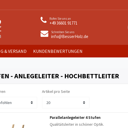
Rufen Sie uns an
+49 36601 91771
Schreiben Sie uns
info@BesserHolz.de
G & VERSAND
KUNDENBEWERTUNGEN
EN - ANLEGELEITER - HOCHBETTLEITER
ren
Artikel pro Seite
Parallelanlegeleiter 4 Stufen
Qualitätsleiter in schöner Optik.