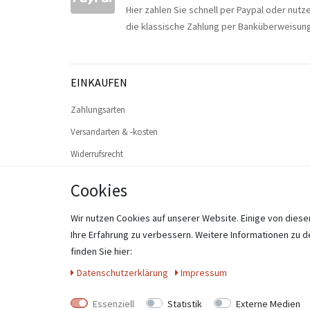
Hier zahlen Sie schnell per Paypal oder nutz
die klassische Zahlung per Banküberweisung
EINKAUFEN
Zahlungsarten
Versandarten & -kosten
Widerrufsrecht
Warenkorb
Cookies
Zur Kasse
Wir nutzen Cookies auf unserer Website. Einige von diese
Hilfe
Ihre Erfahrung zu verbessern. Weitere Informationen zu 
Widerruf erklären
finden Sie hier:
Daten­schutz­erklärung
Impressum
© Copyr
Essenziell
Statistik
Externe Medien