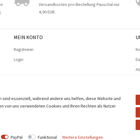
en
Versandkosten pro Bestellung Pauschal nur
.
4,90 EUR.
MEIN KONTO
U
Registrieren
Ko
Login
Da
A
Im
n sind essenziell, während andere uns helfen, diese Website und
den von uns verwendeten Cookies und Ihren Rechten als Nutzer
ight 2026 Besserholz. Alle Rechte vorbehalten.
PayPal
Funktional
Weitere Einstellungen