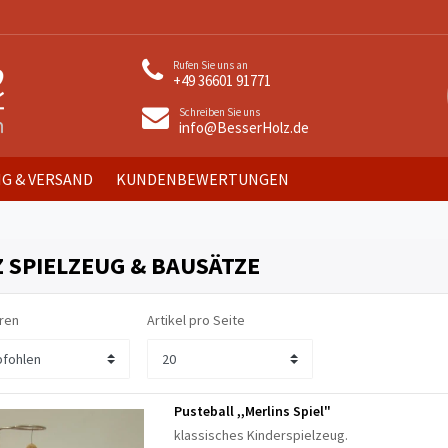
Rufen Sie uns an
+49 36601 91771
Schreiben Sie uns
info@BesserHolz.de
G & VERSAND
KUNDENBEWERTUNGEN
 SPIELZEUG & BAUSÄTZE
ren
Artikel pro Seite
Pusteball ,,Merlins Spiel"
klassisches Kinderspielzeug.