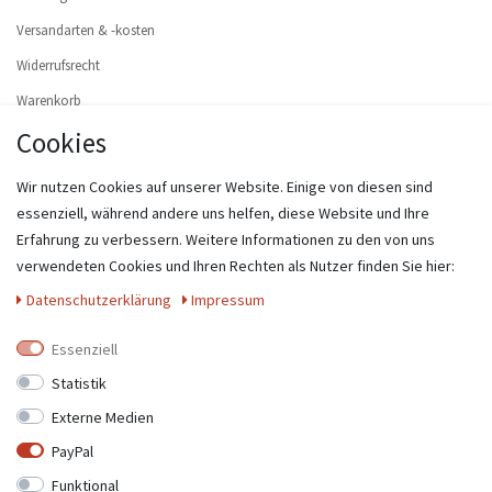
Versandarten & -kosten
Widerrufsrecht
Warenkorb
Cookies
Zur Kasse
Hilfe
Wir nutzen Cookies auf unserer Website. Einige von diesen sind
Widerruf erklären
essenziell, während andere uns helfen, diese Website und Ihre
Erfahrung zu verbessern. Weitere Informationen zu den von uns
MEIN KONTO
verwendeten Cookies und Ihren Rechten als Nutzer finden Sie hier:
Registrieren
Daten­schutz­erklärung
Impressum
Login
Essenziell
UNTERNEHMEN
Statistik
Externe Medien
Kontakt
PayPal
Datenschutzerklärung
Funktional
AGB