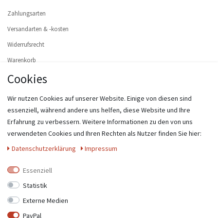
Zahlungsarten
Versandarten & -kosten
Widerrufsrecht
Warenkorb
Cookies
Zur Kasse
Hilfe
Wir nutzen Cookies auf unserer Website. Einige von diesen sind
Widerruf erklären
essenziell, während andere uns helfen, diese Website und Ihre
Erfahrung zu verbessern. Weitere Informationen zu den von uns
MEIN KONTO
verwendeten Cookies und Ihren Rechten als Nutzer finden Sie hier:
Registrieren
Daten­schutz­erklärung
Impressum
Login
Essenziell
UNTERNEHMEN
Statistik
Externe Medien
Kontakt
PayPal
Datenschutzerklärung