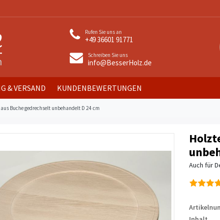
Rufen Sie uns an
+49 36601 91771
Schreiben Sie uns
info@BesserHolz.de
G & VERSAND
KUNDENBEWERTUNGEN
r aus Buche gedrechselt unbehandelt D 24 cm
Holzt
unbeh
Auch für 
Artikeln
Inhalt