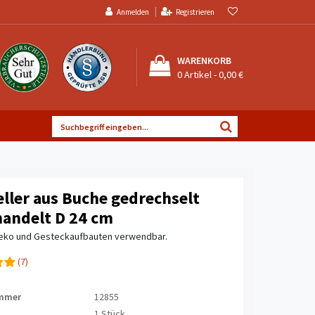
Anmelden
Registrieren
WARENKORB
0
Artikel -
0,00 €
eller aus Buche gedrechselt
andelt D 24 cm
Deko und Gesteckaufbauten verwendbar.
(7)
ummer
12855
1 Stück