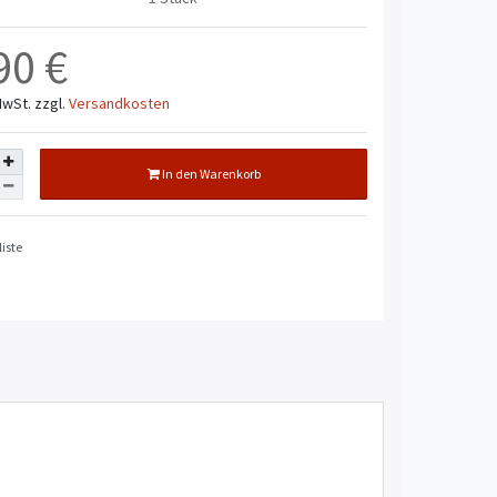
90 €
MwSt.
zzgl.
Versandkosten
In den Warenkorb
iste