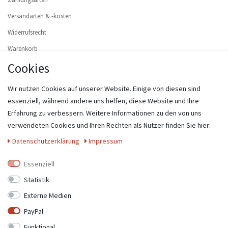
Versandarten & -kosten
Widerrufsrecht
Warenkorb
Cookies
Zur Kasse
Hilfe
Wir nutzen Cookies auf unserer Website. Einige von diesen sind
Widerruf erklären
essenziell, während andere uns helfen, diese Website und Ihre
Erfahrung zu verbessern. Weitere Informationen zu den von uns
MEIN KONTO
verwendeten Cookies und Ihren Rechten als Nutzer finden Sie hier:
Registrieren
Daten­schutz­erklärung
Impressum
Login
Essenziell
UNTERNEHMEN
Statistik
Externe Medien
Kontakt
PayPal
Datenschutzerklärung
Funktional