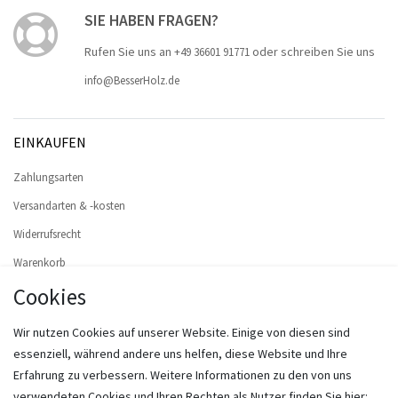
SIE HABEN FRAGEN?
Rufen Sie uns an
oder schreiben Sie uns
+49 36601 91771
info@BesserHolz.de
EINKAUFEN
Zahlungsarten
Versandarten & -kosten
Widerrufsrecht
Warenkorb
Cookies
Zur Kasse
Hilfe
Wir nutzen Cookies auf unserer Website. Einige von diesen sind
Widerruf erklären
essenziell, während andere uns helfen, diese Website und Ihre
Erfahrung zu verbessern. Weitere Informationen zu den von uns
MEIN KONTO
verwendeten Cookies und Ihren Rechten als Nutzer finden Sie hier: