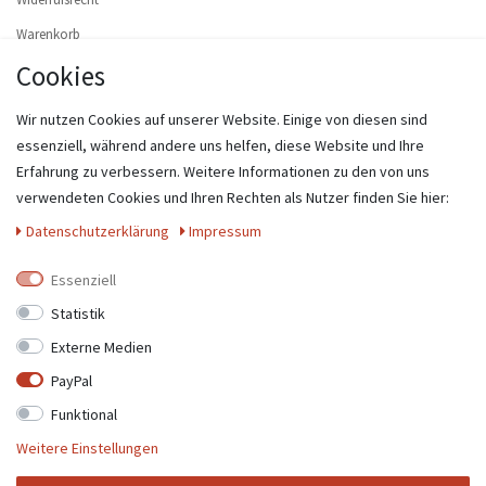
Warenkorb
Cookies
Zur Kasse
Hilfe
Wir nutzen Cookies auf unserer Website. Einige von diesen sind
Widerruf erklären
essenziell, während andere uns helfen, diese Website und Ihre
Erfahrung zu verbessern. Weitere Informationen zu den von uns
MEIN KONTO
verwendeten Cookies und Ihren Rechten als Nutzer finden Sie hier:
Registrieren
Daten­schutz­erklärung
Impressum
Login
Essenziell
UNTERNEHMEN
Statistik
Externe Medien
Kontakt
PayPal
Datenschutzerklärung
Funktional
AGB
Weitere Einstellungen
Impressum